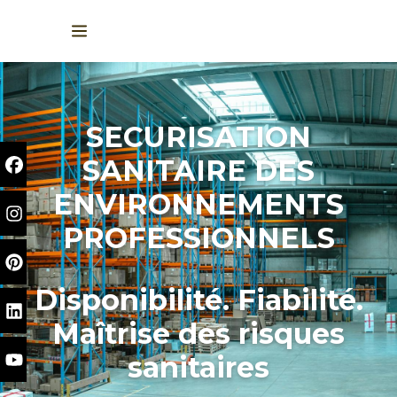
SECURISATION
SANITAIRE DES
ENVIRONNEMENTS
PROFESSIONNELS
Disponibilité. Fiabilité.
Maîtrise des risques
sanitaires