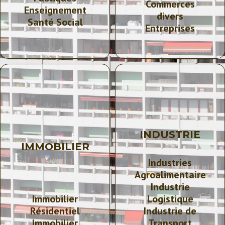
Commerces
Enseignement
divers
Santé
Social
Entreprises
INDUSTRIE
IMMOBILIER
Industries
Agroalimentaire
Industrie
Immobilier
Logistique
Résidentiel
Industrie de
Immobilier
Transport