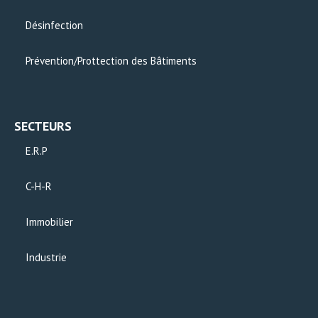
Désinfection
Prévention/Prottection des Bâtiments
SECTEURS
E.R.P
C-H-R
Immobilier
Industrie