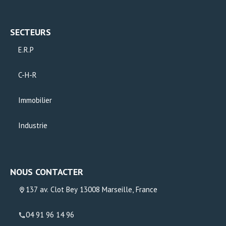
SECTEURS
E.R.P
C-H-R
Immobilier
Industrie
NOUS CONTACTER
137 av. Clot Bey 13008 Marseille, France
04 91 96 14 96