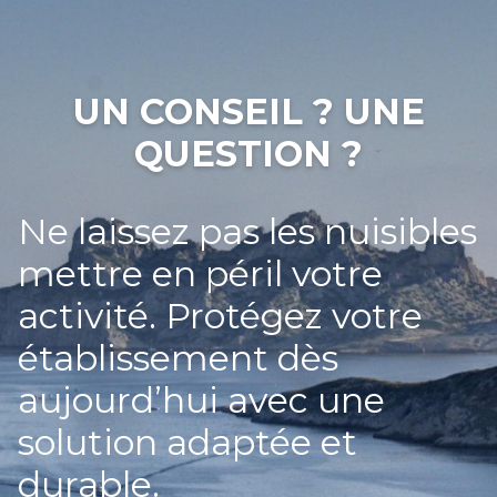
UN CONSEIL ? UNE
QUESTION ?
Ne laissez pas les nuisibles
mettre en péril votre
activité. Protégez votre
établissement dès
aujourd’hui avec une
solution adaptée et
durable.