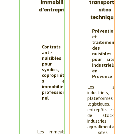
immobilier
transport et
d’entreprise
sites
techniques
Prévention
et
traitement
Contrats
des
anti-
nuisibles
nuisibles
pour sites
pour
industriels
syndics,
en
copropriété
Provence
s et
immobilier
Les sites
profession
industriels,
nel
plateformes
logistiques,
entrepôts, zones
de stockage,
industries
agroalimentaires
Les immeubles,
, sites de