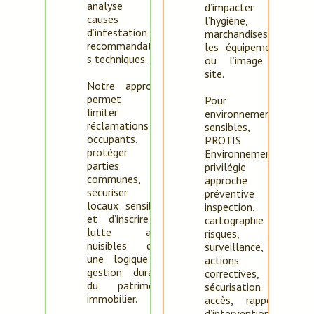
analyse des
d’impacter
causes
l’hygiène, les
d’infestation et
marchandises,
recommandation
les équipements
s techniques.
ou l’image du
site.
Notre approche
permet de
Pour les
limiter les
environnements
réclamations
sensibles,
occupants, de
PROTIS
protéger les
Environnement
parties
privilégie une
communes, de
approche
sécuriser les
préventive :
locaux sensibles
inspection,
et d’inscrire la
cartographie des
lutte anti-
risques,
nuisibles dans
surveillance,
une logique de
actions
gestion durable
correctives,
du patrimoine
sécurisation des
immobilier.
accès, rapports
d’intervention et