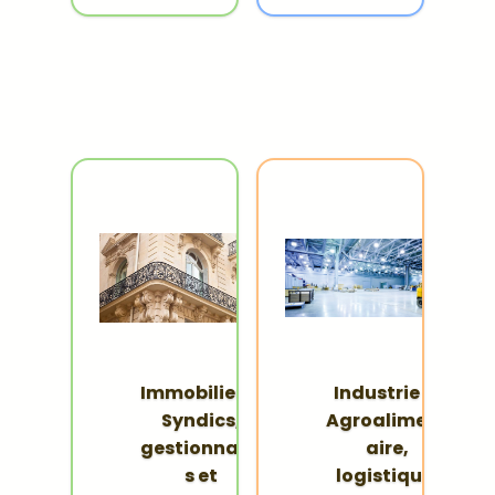
Immobilier —
Industrie —
Syndics,
Agroaliment
gestionnaire
aire,
s et
logistique,