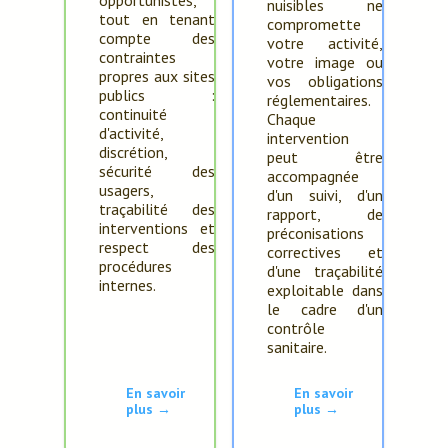
opportunistes,
nuisibles ne
tout en tenant
compromette
compte des
votre activité,
contraintes
votre image ou
propres aux sites
vos obligations
publics :
réglementaires.
continuité
Chaque
d'activité,
intervention
discrétion,
peut être
sécurité des
accompagnée
usagers,
d'un suivi, d'un
traçabilité des
rapport, de
interventions et
préconisations
respect des
correctives et
procédures
d'une traçabilité
internes.
exploitable dans
le cadre d'un
contrôle
sanitaire.
En savoir
En savoir
plus →
plus →