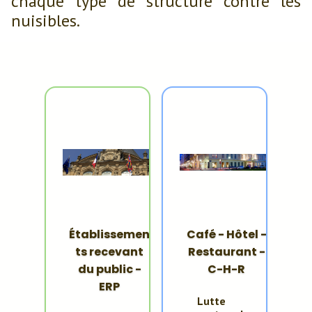
chaque type de structure contre les
nuisibles.
Établissemen
Café - Hôtel -
ts recevant
Restaurant -
du public -
C-H-R
ERP
Lutte