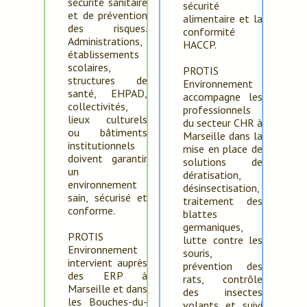
sécurité sanitaire
sécurité
et de prévention
alimentaire et la
des risques.
conformité
Administrations,
HACCP.
établissements
scolaires,
PROTIS
structures de
Environnement
santé, EHPAD,
accompagne les
collectivités,
professionnels
lieux culturels
du secteur CHR à
ou bâtiments
Marseille dans la
institutionnels
mise en place de
doivent garantir
solutions de
un
dératisation,
environnement
désinsectisation,
sain, sécurisé et
traitement des
conforme.
blattes
germaniques,
PROTIS
lutte contre les
Environnement
souris,
intervient auprès
prévention des
des ERP à
rats, contrôle
Marseille et dans
des insectes
les Bouches-du-
volants et suivi