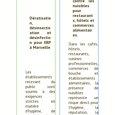
contre les
nuisibles
pour
restaurant
Dératisatio
s, hôtels et
n,
commerces
désinsectis
alimentair
ation et
es.
désinfectio
n pour ERP
Dans les cafés,
à Marseille
hôtels,
restaurants,
cuisines
professionnelles,
commerces de
Les
bouche et
établissements
établissements
recevant du
alimentaires, la
public sont
présence de
soumis à des
nuisibles
exigences
représente un
strictes en
risque direct pour
matière
l'hygiène, la
d'hygiène, de
réputation, la