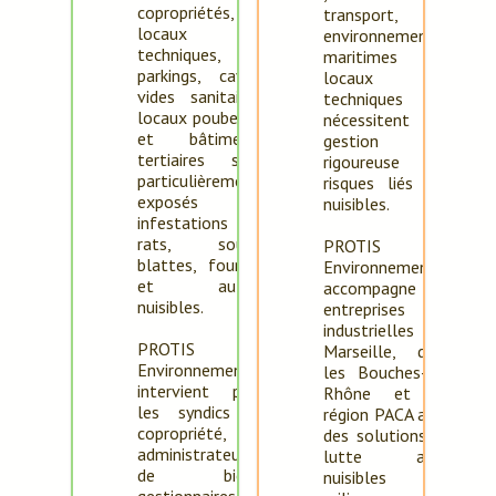
copropriétés,
transport,
locaux
environnements
techniques,
maritimes et
parkings, caves,
locaux
vides sanitaires,
techniques
locaux poubelles
nécessitent une
et bâtiments
gestion
tertiaires sont
rigoureuse des
particulièrement
risques liés aux
exposés aux
nuisibles.
infestations de
rats, souris,
PROTIS
blattes, fourmis
Environnement
et autres
accompagne les
nuisibles.
entreprises
industrielles à
PROTIS
Marseille, dans
Environnement
les Bouches-du-
intervient pour
Rhône et en
les syndics de
région PACA avec
copropriété,
des solutions de
administrateurs
lutte anti-
de biens,
nuisibles en
gestionnaires