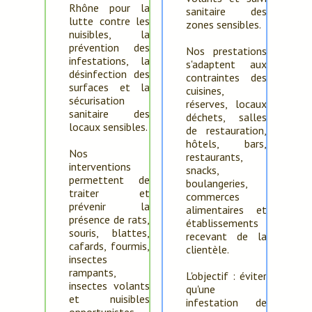
Rhône pour la
sanitaire des
lutte contre les
zones sensibles.
nuisibles, la
prévention des
Nos prestations
infestations, la
s'adaptent aux
désinfection des
contraintes des
surfaces et la
cuisines,
sécurisation
réserves, locaux
sanitaire des
déchets, salles
locaux sensibles.
de restauration,
hôtels, bars,
Nos
restaurants,
interventions
snacks,
permettent de
boulangeries,
traiter et
commerces
prévenir la
alimentaires et
présence de rats,
établissements
souris, blattes,
recevant de la
cafards, fourmis,
clientèle.
insectes
rampants,
L'objectif : éviter
insectes volants
qu'une
et nuisibles
infestation de