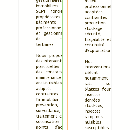
milieu
immobiliers, SCI,
professionnel,
SCPI, foncières,
adaptées aux
propriétaires de
contraintes de
bâtiments
production, de
professionnels
stockage, de
et gestionnaires
sécurité, de
de sites
traçabilité et de
tertiaires.
continuité
d’exploitation.
Nous proposons
des interventions
Nos
ponctuelles ou
interventions
des contrats de
ciblent
maintenance
notamment les
anti-nuisibles
rats, souris,
adaptés aux
blattes, fourmis,
contraintes de
insectes des
l’immobilier :
denrées
prévention,
stockées,
surveillance,
insectes
traitement ciblé,
rampants et
sécurisation des
nuisibles
points d’accès,
susceptibles