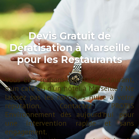
Devis Gratuit de
Dératisation à Marseille
pour les Restaurants
Vous êtes responsable d’un restaurant,
d’un café ou d’un hôtel à Marseille ? Ne
laissez pas les rongeurs nuire à votre
réputation. Contactez PROTIS
Environnement dès aujourd’hui pour
une intervention rapide et sans
engagement.