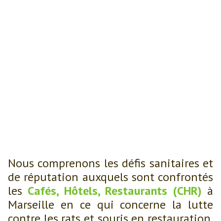
Protégez votre
établissement contre les
nuisibles avec PROTIS
Environnement, expert en
dératisation conforme
aux normes d'hygiène
alimentaire
Nous comprenons les défis sanitaires et
de réputation auxquels sont confrontés
les
Cafés, Hôtels, Restaurants (CHR)
à
Marseille en ce qui concerne la lutte
contre les rats et souris en restauration.