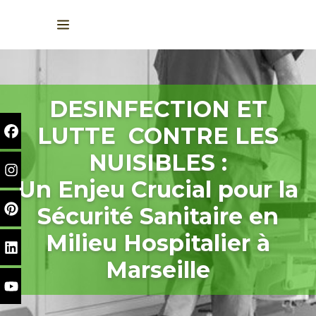
DESINFECTION ET
LUTTE CONTRE LES
NUISIBLES :
Un Enjeu Crucial pour la
Sécurité Sanitaire en
Milieu Hospitalier à
Marseille