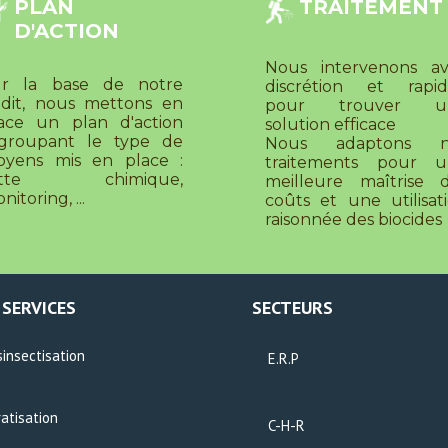
PLAN
TRAITEMENT
D'ACTION
Nous intervenons a
ur la base de notre
discrétion et rapid
dit, nous mettons en
pour trouver u
ace un plan d'action
solution efficace
groupant le type de
Nous adaptons n
yens mis en place :
traitements pour u
utte chimique,
meilleure maîtrise 
nitoring, ...
coûts et une utilisat
raisonnée des biocides
 SERVICES
SECTEURS
insectisation
E.R.P
atisation
C-H-R