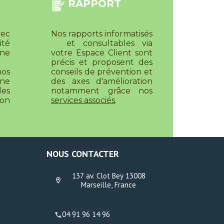
RAPPORT
vec
Nos rapports informatisés
ité
et consultables via
ne
votre Espace Client sont
précis et proposent des
os
conseils de prévention et
ne
des axes d'amélioration
des
notamment grâce nos
ion
services associés
.
NOUS CONTACTER
137 av. Clot Bey 13008
Marseille, France
04 91 96 14 96