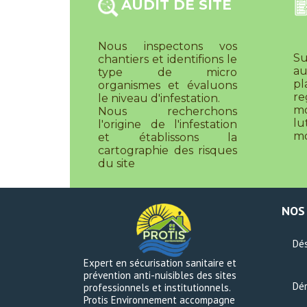
AUDIT DE SITE
Nous inspectons vos
S
chantiers et identifions le
au
type de micro
pl
organismes et évaluons
re
le niveau d'infestation.
mo
Nous recherchons
l
l'origine de l'infestation
mo
et établissons la
cartographie des risques
du site
NOS
Dés
Expert en sécurisation sanitaire et
prévention anti-nuisibles des sites
Dér
professionnels et institutionnels.
Protis Environnement accompagne