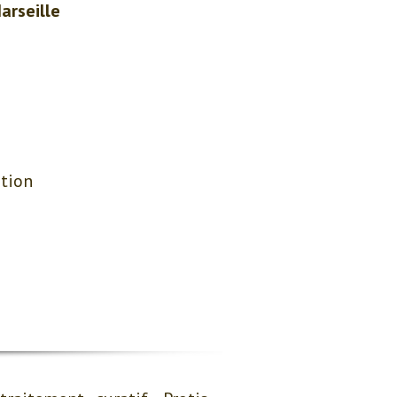
arseille
ation