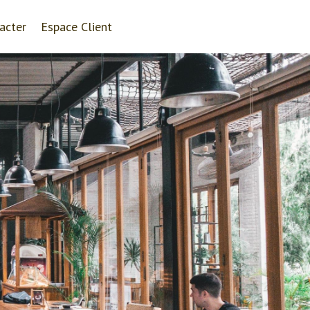
acter
Espace Client