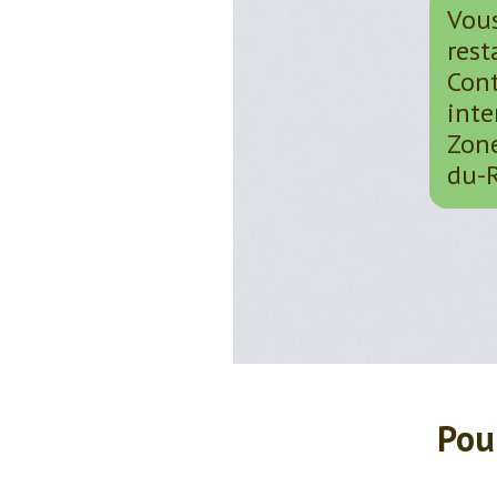
Vous
rest
Con
inte
Zone
du-R
Pou