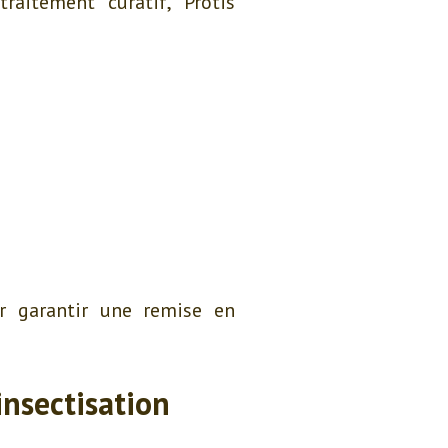
aitement curatif, Protis
r garantir une remise en
insectisation