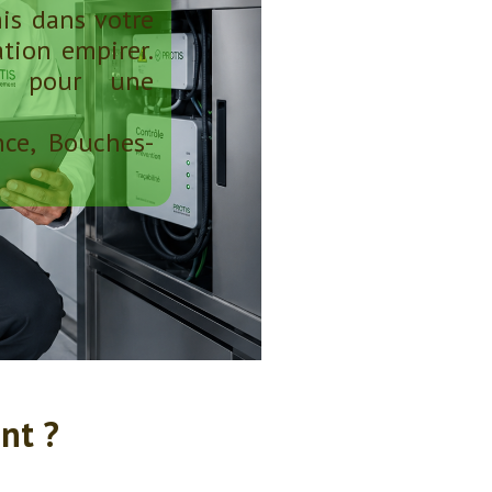
mis dans votre
ation empirer.
pe pour une
nce, Bouches-
nt ?