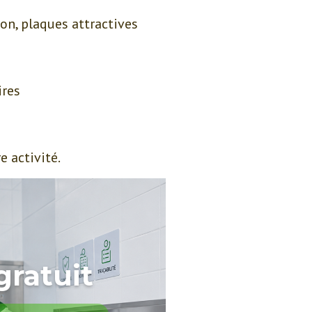
ion, plaques attractives
ires
e activité.
gratuit