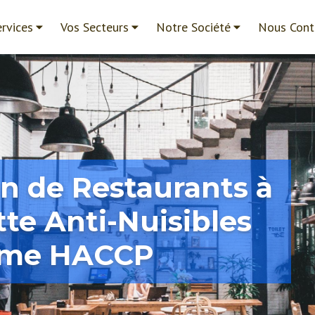
rvices
Vos Secteurs
Notre Société
Nous Cont
on de Restaurants à
tte Anti-Nuisibles
rme HACCP