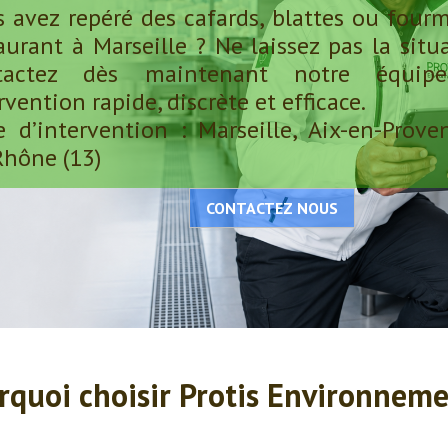
 avez repéré des cafards, blattes ou four
aurant à Marseille ? Ne laissez pas la situ
tactez dès maintenant notre équi
rvention rapide, discrète et efficace.
 d’intervention : Marseille, Aix-en-Prove
hône (13)
CONTACTEZ NOUS
rquoi choisir Protis Environneme