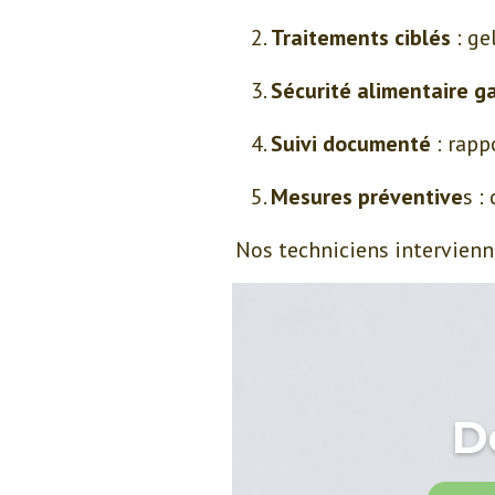
Traitements ciblés
: ge
Sécurité alimentaire g
Suivi documenté
: rapp
Mesures préventive
s :
Nos techniciens intervien
D