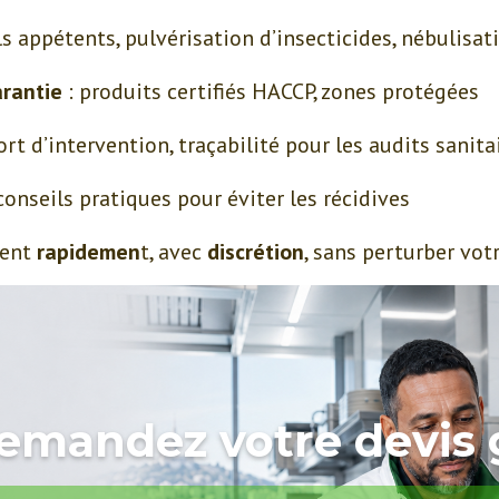
ls appétents, pulvérisation d’insecticides, nébulisat
arantie
: produits certifiés HACCP, zones protégées
ort d’intervention, traçabilité pour les audits sanita
 conseils pratiques pour éviter les récidives
nent
rapidemen
t, avec
discrétion
, sans perturber votr
emandez votre devis 