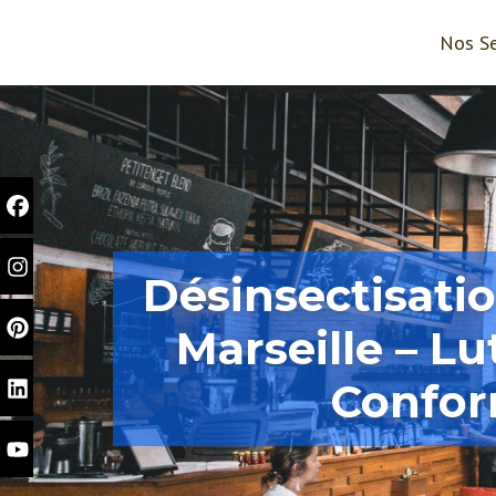
Nos Se
Désinsectisati
Marseille – Lu
Confo