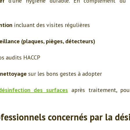
ef
d’une hygiène durable. En complément du tr
ntion
incluant des visites régulières
eillance (plaques, pièges, détecteurs)
os audits HACCP
 nettoyage
sur les bons gestes à adopter
désinfection des surfaces
après traitement, pou
fessionnels concernés par la dés