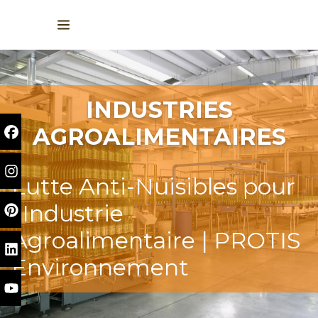
INDUSTRIES
AGROALIMENTAIRES
Lutte Anti-Nuisibles pour
l’Industrie
Agroalimentaire | PROTIS
Environnement