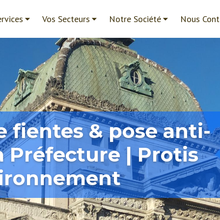
rvices
Vos Secteurs
Notre Société
Nous Cont
 fientes & pose anti-
a Préfecture | Protis
ironnement