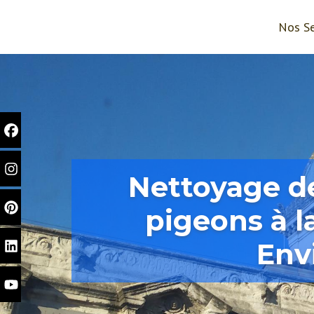
Nos Se
Nettoyage de
pigeons à l
Env