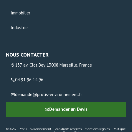
Immobilier
Industrie
NOUS CONTACTER
137 av. Clot Bey 13008 Marseille, France
04 91 96 14 96
demande@protis-environnement.fr
Demander un Devis
©2026 - Protis Environnement - Tous droits réservés -
Mentions légales
-
Politique