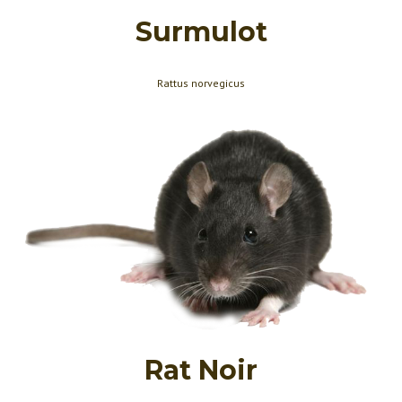
Surmulot
Rattus norvegicus
Rat Noir