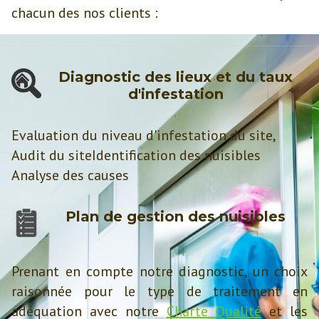
chacun des nos clients :
Diagnostic des lieux et du taux
d'infestation
Evaluation du niveau d'infestation du site,
Audit du siteIdentification des nuisibles
Analyse des causes
Plan de gestion des nuisibles
Prenant en compte notre diagnostic, un choix
raisonnée pour le type de traitement en
adéquation avec notre
Charte Qualité
et les