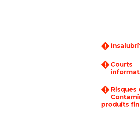
Insalubr
Courts
informat
Risques d
Contamin
produits fin