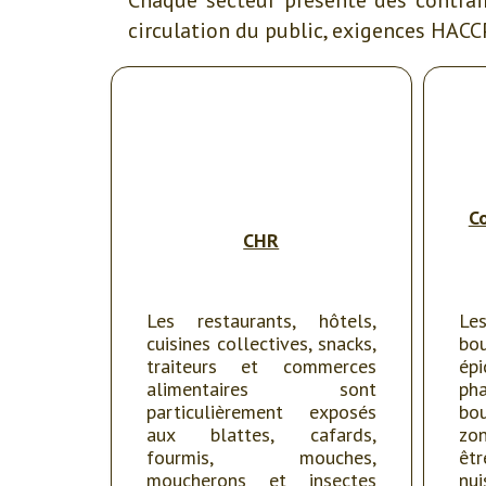
circulation du public, exigences HACCP
C
CHR
Les restaurants, hôtels,
Le
cuisines collectives, snacks,
bo
traiteurs et commerces
ép
alimentaires sont
ph
particulièrement exposés
bo
aux blattes, cafards,
zon
fourmis, mouches,
êtr
moucherons et insectes
nu