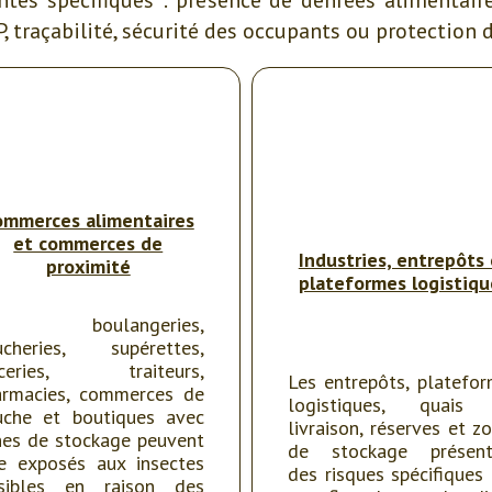
, traçabilité, sécurité des occupants ou protection 
ommerces alimentaires
et commerces de
Industries, entrepôts 
proximité
plateformes logistiqu
s boulangeries,
ucheries, supérettes,
iceries, traiteurs,
Les entrepôts, platefo
armacies, commerces de
logistiques, quais
uche et boutiques avec
livraison, réserves et z
es de stockage peuvent
de stockage présent
e exposés aux insectes
des risques spécifiques 
isibles en raison des