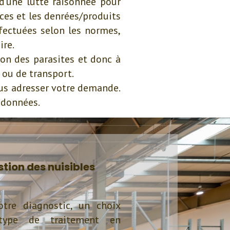
d'une lutte raisonnée pour
ces et les denrées/produits
ffectuées selon les normes,
ire.
ion des parasites et donc à
 ou de transport.
us adresser votre demande.
 données.
stion des nuisibles
tre diagnostic, un choix
type de traitement en