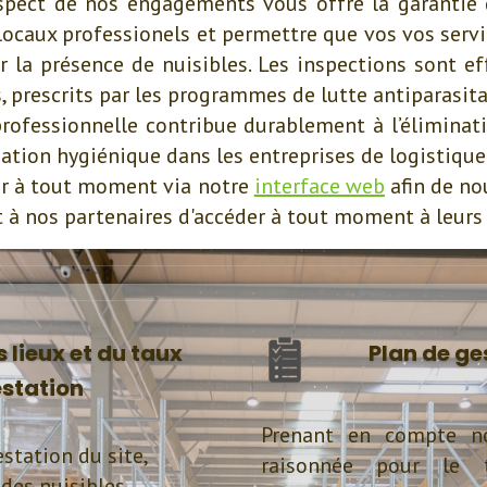
espect de nos engagements vous offre la garantie 
 locaux professionels et permettre que vos vos servi
 la présence de nuisibles. Les inspections sont e
, prescrits par les programmes de lutte antiparasita
professionnelle contribue durablement à l’éliminat
uation hygiénique dans les entreprises de logistique
r à tout moment via notre
interface web
afin de no
à nos partenaires d'accéder à tout moment à leurs
 lieux et du taux
Plan de ge
estation
Prenant en compte no
station du site,
raisonnée pour le 
 des nuisibles