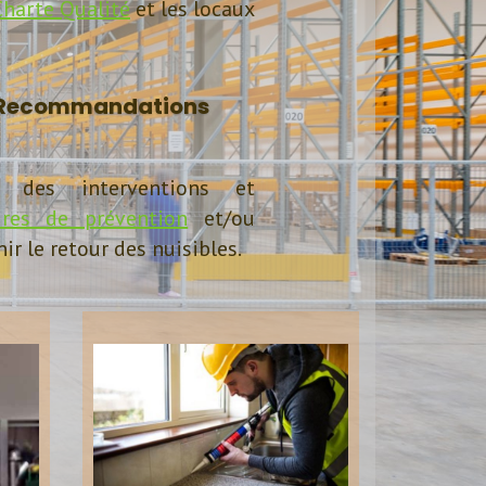
Charte Qualité
et les locaux
 Recommandations
l des interventions et
res de prévention
et/ou
ir le retour des nuisibles.