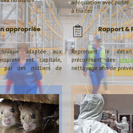
adéquation avec notre
à traiter
on appropriée
Rapport &
chnique adaptée aux
Reprenant le détai
ropreté est capitale,
préconisant des
mesu
n par des milliers de
nettoyage afin de préven