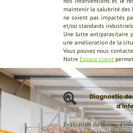
nos interventions et le r
maintenir la salubrité des
ne soient pas impactés par
et/ou standards industriels
Une lutte antiparasitaire 
une amélioration de la sit
Vous pouvez nous contacte
Notre
Espace client
permet 
Diagnostic des
d'inf
Evaluation du niveau d'infe
Audit du siteIdentification