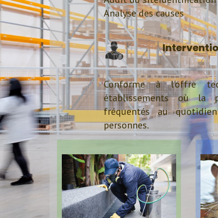
Analyse des causes
Interventi
Conforme à l'offre te
établissements où la p
fréquentés au quotidie
personnes.