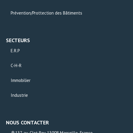
Prévention/Prottection des Bâtiments
SECTEURS
E.R.P
C-H-R
Immobilier
Industrie
NOUS CONTACTER
137 av. Clot Bey 13008 Marseille, France