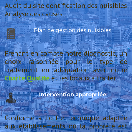
Audit du siteIdentification des nuisibles
Analyse des causes
Plan de gestion des nuisibles
Prenant en compte notre diagnostic, un
choix raisonnée pour le type de
traitement en adéquation avec notre
Charte Qualité
et les locaux à traiter
Intervention appropriée
Conforme à l'offre technique adaptée
aux établissements où la propreté est