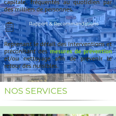
capitale, fréquentés au quotidien par
des milliers de personnes.
Rapport & Recommandations
Reprenant le détail des interventions et
préconisant des
mesures de prévention
et/ou nettoyage afin de prévenir le
retour des nuisibles.
NOS SERVICES