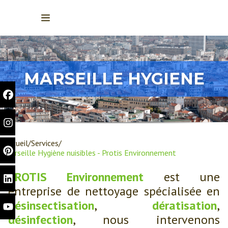
MARSEILLE HYGIENE
Accueil
Services
Marseille Hygiène nuisibles - Protis Environnement
PROTIS Environnement
est une
entreprise de nettoyage spécialisée en
désinsectisation
,
dératisation
,
désinfection
, nous intervenons